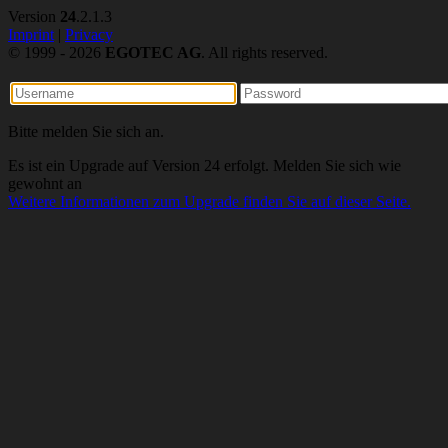
Version
24
.2.1.3
Imprint
|
Privacy
© 1999 - 2026
EGOTEC AG
. All rights reserved.
Bitte melden Sie sich an.
Es ist ein Upgrade auf Version 24 erfolgt. Melden Sie sich wie
gewohnt an
Weitere Informationen zum Upgrade finden Sie auf dieser Seite.